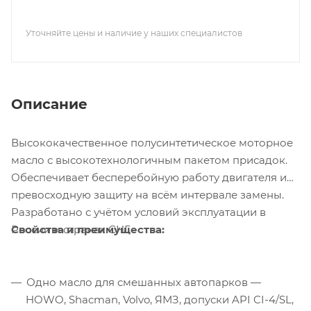
Уточняйте цены и наличие у наших специалистов
Описание
Высококачественное полусинтетическое моторное
масло с высокотехнологичным пакетом присадок.
Обеспечивает бесперебойную работу двигателя и
превосходную защиту на всём интервале замены.
Разработано с учётом условий эксплуатации в
Свойства и преимущества:
России и странах СНГ.
Одно масло для смешанных автопарков —
HOWO, Shacman, Volvo, ЯМЗ, допуски API CI-4/SL,