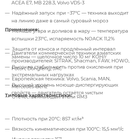
ACEA E7, MB 228.3, Volvo VDS-3
Надёжный запуск при −37°C — техника выходит
на линию даже в самый суровый мороз
Применение:
Меньше угара и доливов в жару — температура
вспышки 231°C, испаряемость NOACK 11,2%
Защита от износа и продлённый интервал
Двигатели коммерческой техники азиатских
замены — щелочное число 10 мг KOH/г
производителей: SITRAK, Shacman, FAW, HOWO,
Высокая стабильность против окисления при
Foton, Dongfeng, JAC
экстремальных нагрузках
Европейская техника: Volvo, Scania, MAN,
Высокий уровень моюще-диспергирующих
Mercedes-Benz
свойств — двигатель остаётся чистым
Типовые характеристики:
Отечественные двигатели ЯМЗ
Плотность при 20°C: 857 кг/м³
Вязкость кинематическая при 100°C: 15,5 мм²/с