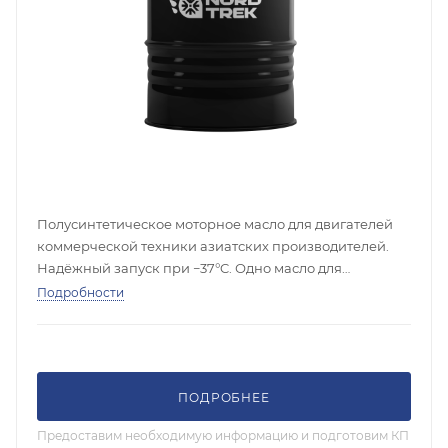
Полусинтетическое моторное масло для двигателей
коммерческой техники азиатских производителей.
Надёжный запуск при −37°C. Одно масло для
смешанных автопарков HOWO, Shacman, Volvo, ЯМЗ.
Подробности
ПОДРОБНЕЕ
Предоставим необходимую информацию и подготовим КП