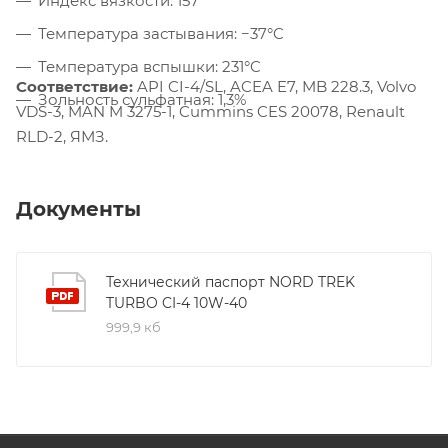
Индекс вязкости: 157
Температура застывания: −37°C
Температура вспышки: 231°C
Соответствие:
API CI-4/SL, ACEA E7, MB 228.3, Volvo
Зольность сульфатная: 1,3%
VDS-3, MAN M 3275-1, Cummins CES 20078, Renault
RLD-2, ЯМЗ.
Документы
Технический паспорт NORD TREK
TURBO CI-4 10W-40
999,9 кб